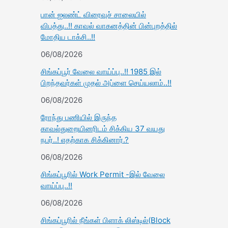
பான் ஐலண்ட் விரைவுச் சாலையில்
விபத்து..!! காவல் வாகனத்தின் பின்புறத்தில்
மோதிய டாக்சி..!!
06/08/2026
சிங்கப்பூர் வேலை வாய்ப்பு..!! 1985 இல்
பிறந்தவர்கள் முதல் அப்ளை செய்யலாம்..!!
06/08/2026
ரோந்து பணியில் இருந்த
காவல்துறையினரிடம் சிக்கிய 37 வயது
நபர்..! எதற்காக சிக்கினார்.?
06/08/2026
சிங்கப்பூரில் Work Permit -இல் வேலை
வாய்ப்பு..!!
06/08/2026
சிங்கப்பூரில் நீங்கள் பிளாக் லிஸ்டில்(Block