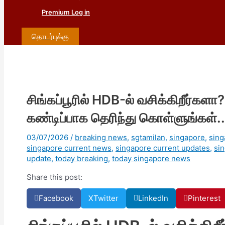
Premium Log in
தொடர்புக்கு
சிங்கப்பூரில் HDB-ல் வசிக்கிறீர்கள
கண்டிப்பாக தெரிந்து கொள்ளுங்கள்..
03/07/2026
/
breaking news
,
sgtamilan
,
singapore
,
sing
singapore current news
,
singapore current updates
,
si
update
,
today breaking
,
today singapore news
Share this post:
Facebook
X
Twitter
LinkedIn
Pinterest