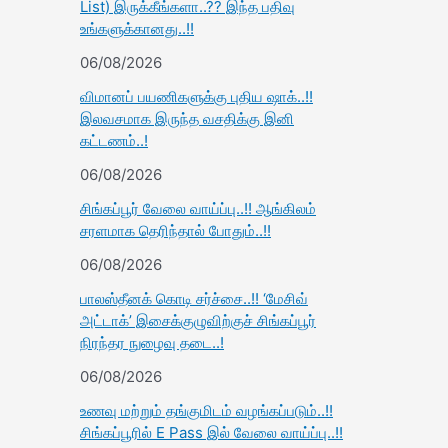
List) இருக்கீங்களா..?? இந்த பதிவு
உங்களுக்கானது..!!
06/08/2026
விமானப் பயணிகளுக்கு புதிய ஷாக்..!!
இலவசமாக இருந்த வசதிக்கு இனி
கட்டணம்..!
06/08/2026
சிங்கப்பூர் வேலை வாய்ப்பு..!! ஆங்கிலம்
சரளமாக தெரிந்தால் போதும்..!!
06/08/2026
பாலஸ்தீனக் கொடி சர்ச்சை..!! ‘மேசிவ்
அட்டாக்’ இசைக்குழுவிற்குச் சிங்கப்பூர்
நிரந்தர நுழைவு தடை..!
06/08/2026
உணவு மற்றும் தங்குமிடம் வழங்கப்படும்..!!
சிங்கப்பூரில் E Pass இல் வேலை வாய்ப்பு..!!