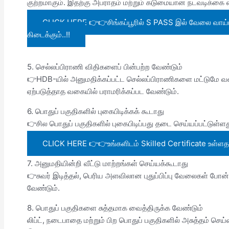
குற்றமாகும். இதற்கு அபராதம் மற்றும் கடுமையான நடவடிக்கை எ
CLICK HERE 👉👉சிங்கப்பூரில் S PASS இல் வேலை வாய்ப்ப
கிடைக்கும்..!!
5. செல்லப்பிராணி விதிகளைப் பின்பற்ற வேண்டும்
👉HDB-யில் அனுமதிக்கப்பட்ட செல்லப்பிராணிகளை மட்டுமே வ
ஏற்படுத்தாத வகையில் பராமரிக்கப்பட வேண்டும்.
6. பொதுப் பகுதிகளில் புகைபிடிக்கக் கூடாது
👉சில பொதுப் பகுதிகளில் புகைபிடிப்பது தடை செய்யப்பட்டுள்ள
CLICK HERE 👉👉உங்களிடம் Skilled Certificate உள்ளதா
7. அனுமதியின்றி வீட்டு மாற்றங்கள் செய்யக்கூடாது
👉சுவர் இடித்தல், பெரிய அளவிலான புதுப்பிப்பு வேலைகள்
வேண்டும்.
8. பொதுப் பகுதிகளை சுத்தமாக வைத்திருக்க வேண்டும்
லிப்ட், நடைபாதை மற்றும் பிற பொதுப் பகுதிகளில் அசுத்தம் செய