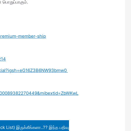
 பொறுப்பாகும்.
/premium-member-ship
R14
fficial?igsh=eG16Z3B6NW93bmw0
d=100089382270449&mibextid=ZbWKwL
ock List) இருக்கீங்களா..?? இந்த பதிவு