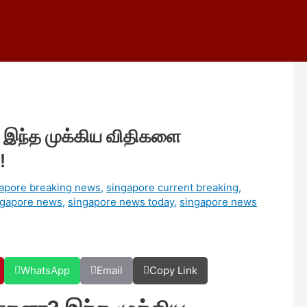
ா? இந்த முக்கிய விதிகளை
!
apore breaking news
,
singapore current breaking
,
ngapore news
,
singapore news today
,
singapore news
WhatsApp
Email
Copy Link