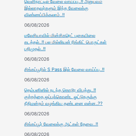
வெளிநாட்டில் வேலை வாய்ப்பு..!! அனுபவம்
இல்லாதவர்களும் இந்த வேலைக்கு
விண்ணப்பிக்கலாம்..!!
06/08/2026
மலேசியாவில் மின்சிகரெட் புகையிலை
கடத்தல்..!! பல மில்லியன் ரிங்கிட் பொருட்கள்
பறிமுதல்..!!
06/08/2026
சிங்கப்பூரில் S Pass இல் வேலை வாய்ப்பு..!!
06/08/2026
தெம்பனிஸில் நடந்த கொடூர விபத்து..!!
குற்றத்தை ஒப்புக்கொண்ட ஓட்டுநருக்கு
நீதிமன்றம் வழங்கிய தண்டனை என்ன..??
06/08/2026
சிங்கப்பூர் வேலைக்கு ஆட்கள் தேவை..!!
06/08/2026