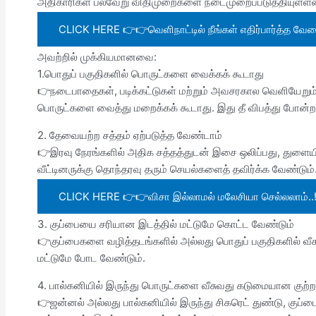
அதிகாரிகள் பல்வேறு விதிமுறைகளை நடைமுறைப்படுத்தியுள்ளன
CLICK HERE 👉👉வெளிநாட்டில் நீங்கள் எதிர்பார்த்த வேலை 
அவற்றில் முக்கியமானவை:
1.பொதுப் பகுதிகளில் பொருட்களை வைக்கக் கூடாது
👉நடைபாதைகள், படிக்கட்டுகள் மற்றும் அவசரகால வெளியேறும் 
பொருட்களை வைத்து மறைக்கக் கூடாது. இது தீ விபத்து போன்ற
2. தேவையற்ற சத்தம் ஏற்படுத்த வேண்டாம்
👉இரவு நேரங்களில் அதிக சத்தத்துடன் இசை ஒலிப்பது, துளைய
வீட்டினருக்கு தொந்தரவு தரும் செயல்களைத் தவிர்க்க வேண்டும்
CLICK HERE 👉👉விசா இல்லாமல் மலேசியா செல்லலாம்..!!
3. குப்பையை சரியான இடத்தில் மட்டுமே கொட்ட வேண்டும்
👉குப்பைகளை வழித்தடங்களில் அல்லது பொதுப் பகுதிகளில் வீசக்
மட்டுமே போட வேண்டும்.
4. பால்கனியில் இருந்து பொருட்களை வீசுவது கடுமையான குற்ற
👉ஜன்னல் அல்லது பால்கனியில் இருந்து சிகரெட் துண்டு, குப்பை