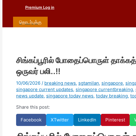
Premium Log in
தொடர்புக்கு
சிங்கப்பூரில் போதைப்பொருள் தாக்கத்
ஒருவர் பலி..!!
10/06/2026
/
breaking news
,
sgtamilan
,
singapore
,
sing
singapore current updates
,
singapore currentbreaking
,
news update
,
singapore today news
,
today breaking
,
to
Share this post:
Facebook
X
Twitter
LinkedIn
Pinterest