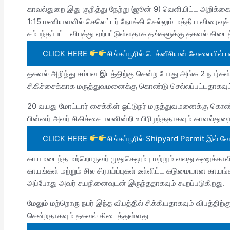
காவல்துறை இது குறித்து நேற்று (ஜூன் 9) வெளியிட்ட அறிக்
1:15 மணியளவில் செலெட்டர் நோக்கி செல்லும் மத்திய விரைவுச் 
சம்பந்தப்பட்ட விபத்து ஏற்பட்டுள்ளதாக தங்களுக்கு தகவல் கிடைத
CLICK HERE
சிங்கப்பூரில் டெக்னீசியன் வேலையில் 
தகவல் அறிந்து சம்பவ இடத்திற்கு சென்ற போது அங்க 2 நபர்க
சிகிச்சைக்காக மருத்துவமனைக்கு கொண்டு செல்லப்பட்டதாகவும்
20 வயது மோட்டார் சைக்கிள் ஓட்டுநர் மருத்துவமனைக்கு கொண்
பின்னர் அவர் சிகிச்சை பலனின்றி உயிரிழந்ததாகவும் காவல்துறை
CLICK HERE
சிங்கப்பூரில் Shipyard Permit இல் வ
காயமடைந்த மற்றொருவர் முதுகெலும்பு மற்றும் வலது கணுக்காலில் ஏ
காயங்கள் மற்றும் சில சிராய்ப்புகள் உள்ளிட்ட கடுமையான கா
அப்போது அவர் சுயநினைவுடன் இருந்ததாகவும் கூறப்படுகிறது.
மேலும் மற்றொரு நபர் இந்த விபத்தில் சிக்கியதாகவும் விபத்திற்க
சென்றதாகவும் தகவல் கிடைத்துள்ளது