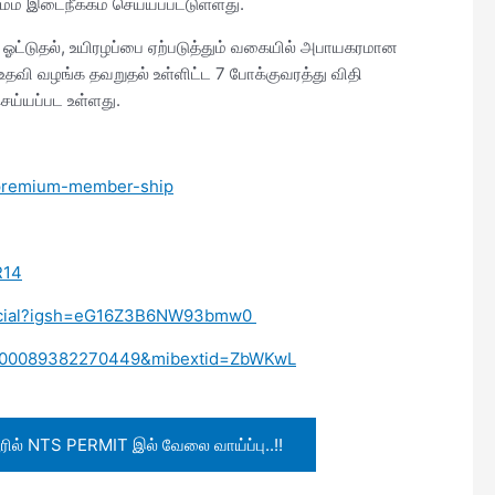
ம் இடைநீக்கம் செய்யப்பட்டுள்ளது.
 ஓட்டுதல், உயிரழப்பை ஏற்படுத்தும் வகையில் அபாயகரமான
கு உதவி வழங்க தவறுதல் உள்ளிட்ட 7 போக்குவரத்து விதி
செய்யப்பட உள்ளது.
/premium-member-ship
R14
fficial?igsh=eG16Z3B6NW93bmw0
d=100089382270449&mibextid=ZbWKwL
பூரில் NTS PERMIT இல் வேலை வாய்ப்பு..!!