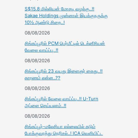
S$15.8 மில்லியன் மோசடி வழக்கு..!!
Sakae Holdings முன்னாள் இயக்குநருக்கு
10½ ஆண்டு சிறை..!
08/08/2026
சிங்கப்பூரில் PCM பெர்மீட்டில் டெக்னீசியன்
வேலை வாய்ப்பு..!!
08/08/2026
சிங்கப்பூரில் 23 வயது இளைஞர் கைது..!!
காரணம் என்ன..??
08/08/2026
சிங்கப்பூரில் வேலை வாய்ப்பு..!! U-Turn
அப்ளை செய்யலாம்..!!
08/08/2026
சிங்கப்பூர்-மலேசியா எல்லையில் கடும்
போக்குவரத்து நெரிசல்..! ICA வெளியிட்ட