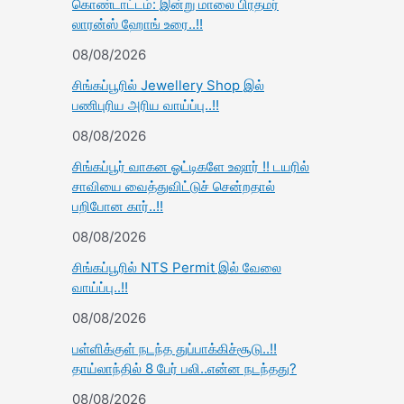
கொண்டாட்டம்: இன்று மாலை பிரதமர்
லாரன்ஸ் ஹோங் உரை..!!
08/08/2026
சிங்கப்பூரில் Jewellery Shop இல்
பணிபுரிய அரிய வாய்ப்பு..!!
08/08/2026
சிங்கப்பூர் வாகன ஓட்டிகளே உஷார் !! டயரில்
சாவியை வைத்துவிட்டுச் சென்றதால்
பறிபோன கார்..!!
08/08/2026
சிங்கப்பூரில் NTS Permit இல் வேலை
வாய்ப்பு..!!
08/08/2026
பள்ளிக்குள் நடந்த துப்பாக்கிச்சூடு..!!
தாய்லாந்தில் 8 பேர் பலி..என்ன நடந்தது?
08/08/2026