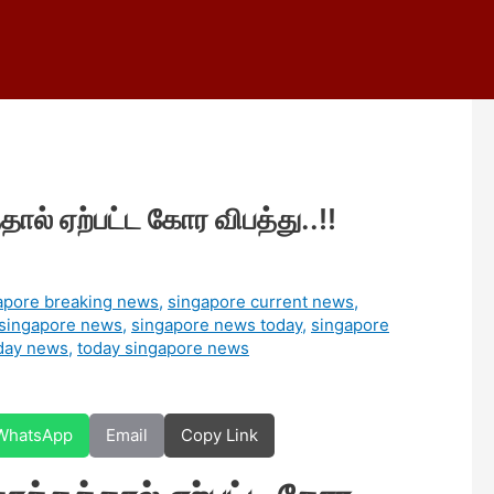
தால் ஏற்பட்ட கோர விபத்து..!!
apore breaking news
,
singapore current news
,
singapore news
,
singapore news today
,
singapore
day news
,
today singapore news
WhatsApp
Email
Copy Link