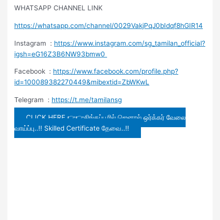
WHATSAPP CHANNEL LINK
https://whatsapp.com/channel/0029VakjPqJ0bIdqf8hGIR14
Instagram :
https://www.instagram.com/sg_tamilan_official?
igsh=eG16Z3B6NW93bmw0
Facebook :
https://www.facebook.com/profile.php?
id=100089382270449&mibextid=ZbWKwL
Telegram :
https://t.me/tamilansg
CLICK HERE 👉👉சிங்கப்பூரில் ஜெனரல் ஒர்க்கர் வேலை
வாய்ப்பு..!! Skilled Certificate தேவை..!!