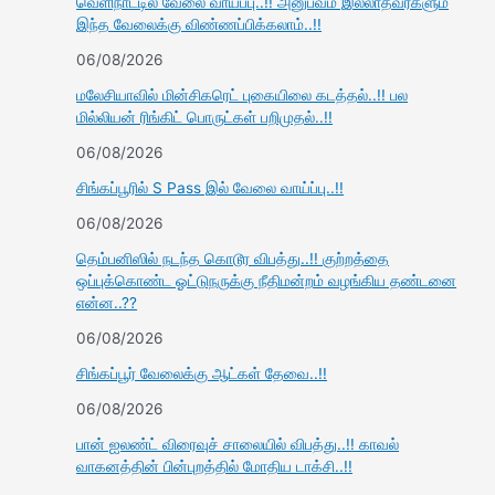
வெளிநாட்டில் வேலை வாய்ப்பு..!! அனுபவம் இல்லாதவர்களும்
இந்த வேலைக்கு விண்ணப்பிக்கலாம்..!!
06/08/2026
மலேசியாவில் மின்சிகரெட் புகையிலை கடத்தல்..!! பல
மில்லியன் ரிங்கிட் பொருட்கள் பறிமுதல்..!!
06/08/2026
சிங்கப்பூரில் S Pass இல் வேலை வாய்ப்பு..!!
06/08/2026
தெம்பனிஸில் நடந்த கொடூர விபத்து..!! குற்றத்தை
ஒப்புக்கொண்ட ஓட்டுநருக்கு நீதிமன்றம் வழங்கிய தண்டனை
என்ன..??
06/08/2026
சிங்கப்பூர் வேலைக்கு ஆட்கள் தேவை..!!
06/08/2026
பான் ஐலண்ட் விரைவுச் சாலையில் விபத்து..!! காவல்
வாகனத்தின் பின்புறத்தில் மோதிய டாக்சி..!!