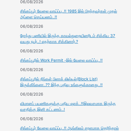
06/08/2026
சிங்கப்பூர் வேலை வாய்ப்பு..!! 1985 இல் பிறந்தவர்கள் முதல்
அப்ளை செய்யலாம்..!!
06/08/2026
ரோந்து பணியில் இருந்த காவல்துறையினரிடம் சிக்கிய 37
வயது நபர்..! எதற்காக சிக்கினார்.?
06/08/2026
சிங்கப்பூரில் Work Permit -இல் வேலை வாய்ப்பு..!!
06/08/2026
சிங்கப்பூரில் நீங்கள் பிளாக் லிஸ்டில்(Block List)
இருக்கீங்களா..?? இந்த பதிவு உங்களுக்கானது..!!
06/08/2026
விமானப் பயணிகளுக்கு புதிய ஷாக்..!!இலவசமாக இருந்த
வசதிக்கு இனி கட்டணம்..!
06/08/2026
சிங்கப்பூர் வேலை வாய்ப்பு..!! ஆங்கிலம் சரளமாக தெரிந்தால்