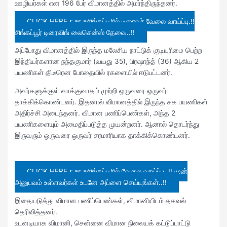
ஊழியர்கள் என 196 பேர் விமானத்தில் அமர்ந்திருந்தனர்.
CLICK HERE 👉👉சிங்கப்பூரில் டிரைவர் வேலை வாய்ப்பு.!!
சிங்கப்பூர் டிரைவிங் லைசென்ஸ் தேவை..!!
அப்போது விமானத்தில் இருந்த மலேசிய நாட்டுக் குடியுரிமை பெற்ற
இந்தியர்களான நந்தகுமார் (வயது 35), பிரஷாந்த் (36) ஆகிய 2
பயணிகள் திடீரென போதையில் ரகளையில் ஈடுபட்டனர்.
அவர்களுக்குள் வாக்குவாதம் முற்றி ஒருவரை ஒருவர்
தாக்கிக்கொண்டனர். இதனால் விமானத்தில் இருந்த சக பயணிகள்
அதிர்ச்சி அடைந்தனர். விமான பணிப்பெண்கள், அந்த 2
பயணிகளையும் அமைதிப்படுத்த முயன்றனர். ஆனால் தொடர்ந்து
இருவரும் ஒருவரை ஒருவர் சரமாரியாக தாக்கிக்கொண்டனர்.
CLICK HERE 👉👉சிங்கப்பூரில் வேலை வாய்ப்பு..!! முன்
அனுபவம் உள்ளவர்கள் உடனே அப்ளை செய்யுங்கள்..!!
இதையடுத்து விமான பணிப்பெண்கள், விமானியிடம் தகவல்
தெரிவித்தனர்.
உடனடியாக விமானி, சென்னை விமான நிலையக் கட்டுப்பாட்டு