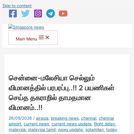
Skip to content
Main Menu
சென்னை-மலேசியா செல்லும்
விமானத்தில் பரபரப்பு..!! 2 பயணிகள்
செய்த தகராறில் தாமதமான
விமானம்..!!
26/05/2026
/
airasia
,
breaking news
,
chennai
,
chennai
airport
,
current news
,
current news update
,
flight delay
,
malaysia
,
malaysia tamil
,
news update
,
sgtamilan
,
today