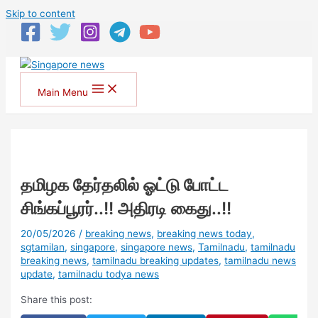
Skip to content
Main Menu
தமிழக தேர்தலில் ஓட்டு போட்ட
சிங்கப்பூரர்..!! அதிரடி கைது..!!
20/05/2026
/
breaking news
,
breaking news today
,
sgtamilan
,
singapore
,
singapore news
,
Tamilnadu
,
tamilnadu
breaking news
,
tamilnadu breaking updates
,
tamilnadu news
update
,
tamilnadu todya news
Share this post: