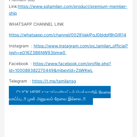
Link:
https://www.sgtamilan.com/product/premium-member-
ship
WHATSAPP CHANNEL LINK
https://whatsapp.com/channel/0029VakjPqJ0bIdqf8hGIR14
Instagram :
https://www.instagram.com/sg_tamilan_official?
igsh=eG16Z3B6NW93bmw0
Facebook :
https://www.facebook.com/profile.php?
id=100089382270449&mibextid=ZbWKwL
Telegram :
https://t.me/tamilansg
CLICK HERE 👉👉வெளிநாட்டில் மெக்கானிக் வேலை
வாய்ப்பு..!! முன் அனுபவம் தேவை இல்லை..!!