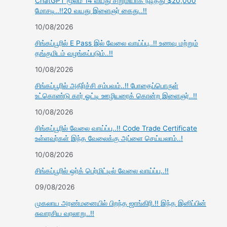
ChatGPT மூலம் 14 வயது சிறுமியாக நடித்து $20,000
மோசடி..!!20 வயது இளைஞர் கைது..!!
10/08/2026
சிங்கப்பூரில் E Pass இல் வேலை வாய்ப்பு..!! உணவு மற்றும்
தங்குமிடம் வழங்கப்படும்..!!
10/08/2026
சிங்கப்பூரில் அதிர்ச்சி சம்பவம்..!! போதைப்பொருள்
உட்கொண்டு கார் ஓட்டி ஊழியரைக் கொன்ற இளைஞர்..!!
10/08/2026
சிங்கப்பூரில் வேலை வாய்ப்பு..!! Code Trade Certificate
உள்ளவர்கள் இந்த வேலைக்கு அப்ளை செய்யலாம்..!
10/08/2026
சிங்கப்பூரில் ஒர்க் பெர்மிட்டில் வேலை வாய்ப்பு..!!
09/08/2026
முகலாய அரண்மனையில் பிறந்த ஜாங்கிரி.!! இந்த இனிப்பின்
சுவாரசிய வரலாறு..!!