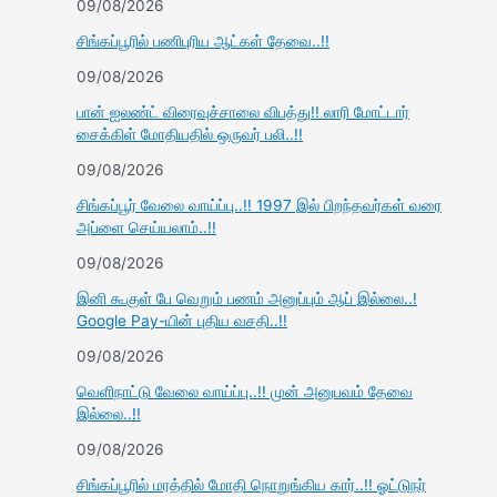
09/08/2026
சிங்கப்பூரில் பணிபுரிய ஆட்கள் தேவை..!!
09/08/2026
பான் ஐலண்ட் விரைவுச்சாலை விபத்து!! லாரி மோட்டார்
சைக்கிள் மோதியதில் ஒருவர் பலி..!!
09/08/2026
சிங்கப்பூர் வேலை வாய்ப்பு..!! 1997 இல் பிறந்தவர்கள் வரை
அப்ளை செய்யலாம்..!!
09/08/2026
இனி கூகுள் பே வெறும் பணம் அனுப்பும் ஆப் இல்லை..!
Google Pay-யின் புதிய வசதி..!!
09/08/2026
வெளிநாட்டு வேலை வாய்ப்பு..!! முன் அனுபவம் தேவை
இல்லை..!!
09/08/2026
சிங்கப்பூரில் மரத்தில் மோதி நொறுங்கிய கார்..!! ஓட்டுநர்