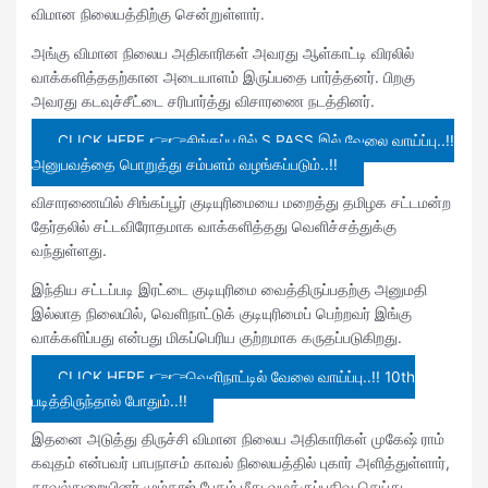
விமான நிலையத்திற்கு சென்றுள்ளார்.
அங்கு விமான நிலைய அதிகாரிகள் அவரது ஆள்காட்டி விரலில்
வாக்களித்ததற்கான அடையாளம் இருப்பதை பார்த்தனர். பிறகு
அவரது கடவுச்சீட்டை சரிபார்த்து விசாரணை நடத்தினர்.
CLICK HERE 👉👉சிங்கப்பூரில் S PASS இல் வேலை வாய்ப்பு..!!
அனுபவத்தை பொறுத்து சம்பளம் வழங்கப்படும்..!!
விசாரணையில் சிங்கப்பூர் குடியுரிமையை மறைத்து தமிழக சட்டமன்ற
தேர்தலில் சட்டவிரோதமாக வாக்களித்தது வெளிச்சத்துக்கு
வந்துள்ளது.
இந்திய சட்டப்படி இரட்டை குடியுரிமை வைத்திருப்பதற்கு அனுமதி
இல்லாத நிலையில், வெளிநாட்டுக் குடியுரிமைப் பெற்றவர் இங்கு
வாக்களிப்பது என்பது மிகப்பெரிய குற்றமாக கருதப்படுகிறது.
CLICK HERE 👉👉வெளிநாட்டில் வேலை வாய்ப்பு..!! 10th
படித்திருந்தால் போதும்..!!
இதனை அடுத்து திருச்சி விமான நிலைய அதிகாரிகள் முகேஷ் ராம்
கவுதம் என்பவர் பாபநாசம் காவல் நிலையத்தில் புகார் அளித்துள்ளார்,
காவல்துறையினர் மும்தாஜ் பேகம் மீது வழக்குப்பதிவு செய்து