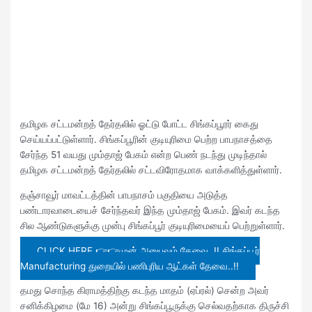
தமிழக சட்டமன்றத் தேர்தலில் ஓட்டு போட்ட சிங்கப்பூரர் கைது
செய்யப்பட்டுள்ளார். சிங்கப்பூரின் குடியுரிமை பெற்ற பாபநாசத்தை
சேர்ந்த 51 வயது மும்தாஜ் பேகம் என்ற பெண் நடந்து முடிந்தால்
தமிழக சட்டமன்றத் தேர்தலில் சட்டவிரோதமாக வாக்களித்துள்ளார்.
தஞ்சாவூர் மாவட்டத்தின் பாபநாசம் பகுதியை அடுத்த
பண்டாரவாடையைச் சேர்ந்தவர் இந்த மும்தாஜ் பேகம். இவர் கடந்த
சில ஆண்டுகளுக்கு முன்பு சிங்கப்பூர் குடியுரிமையைப் பெற்றுள்ளார்.
CLICK HERE 👉👉முன் அனுபவம் தேவை..!! சிங்கப்பூர்
Manufacturing துறையில் பணிபுரிய ஆட்கள் தேவை..!!
தமது சொந்த கிராமத்திற்கு கடந்த மாதம் (ஏப்ரல்) சென்ற அவர்
சனிக்கிழமை (மே 16) அன்று சிங்கப்பூருக்கு செல்வதற்காக திருச்சி