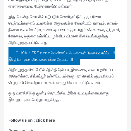
விசாரணையை மேற்கொண்டு உள்ளனர்.
இது போன்ற செயலில் ஈடுபடும் வெளிநாட்டுக் குடியுரிமை
பெற்றவர்களைப் பயணிக்க அனுமதிக்க வேண்டாம் எனவும், காவல்
நிலையங்களில் அவர்களை ஒப்படைக்கும்மாறும் சென்னை, திருச்சி,
கோவை, மதுரை உள்ளிட்ட முக்கிய விமான நிலையங்களுக்கு
அறிவுறுத்தப்பட்டுள்ளது.
CLICK HERE 👉👉வெளிநாட்டில் டிரைவர் வேலைவாய்ப்பு..!!
இந்தியா டிரைவிங் லைசன்ஸ் தேவை..!!
அறிவுறுத்தலின் பேரில் ஆஸ்திரேலியா,இலங்கை, கனடா ஐரோப்பா,
அமெரிக்கா, சிங்கப்பூர் உள்ளிட்ட பல்வேறு நாடுகளில் குடியுரிமைப்
பெற்ற 25 வெளிநாட்டவர்கள் கைது செய்யப்பட்டுள்ளனர்.
ஒரு வாரத்திற்கு முன்பு தொடங்கிய இந்த நடவடிக்கையானது
இன்னும் நடைபெற்று வருகிறது.
Follow us on : click here
Premium Job