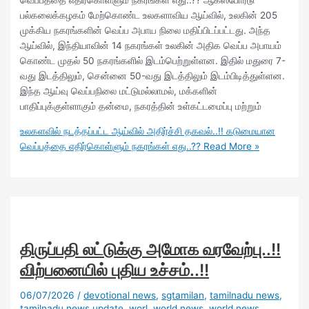
வெப்பத்தை எதிர்கொள்ளும் நகரங்கள் எது..?? ஆக்ஸ்போர்டு
பல்கலைக்கழகம் மேற்கொண்ட உலகளாவிய ஆய்வில், உலகின் 205
முக்கிய நகரங்களின் வெப்ப அபாய நிலை மதிப்பிடப்பட்டது. அந்த
ஆய்வில், இந்தியாவின் 14 நகரங்கள் உலகின் அதிக வெப்ப அபாயம்
கொண்ட முதல் 50 நகரங்களில் இடம்பெற்றுள்ளன. இதில் மதுரை 7-
வது இடத்திலும், சென்னை 50-வது இடத்திலும் இடம்பிடித்துள்ளன.
இந்த ஆய்வு வெப்பநிலை மட்டுமல்லாமல், மக்களின்
பாதிப்புக்குள்ளாகும் தன்மை, நகரத்தின் உள்கட்டமைப்பு மற்றும்
உலகளவில் நடத்தப்பட்ட ஆய்வில் அதிர்ச்சி தகவல்..!! கடுமையான
வெப்பத்தை எதிர்கொள்ளும் நகரங்கள் எது..??
Read More »
திருப்பதி லட்டுக்கு அமோக வரவேற்பு..!!
விற்பனையில் புதிய உச்சம்..!!
06/07/2026
/
devotional news
,
sgtamilan
,
tamilnadu news
,
tamilnadu news update
,
worl
,
world news
,
world news