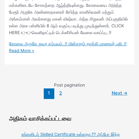
மக்களிடையே சோகத்தை ஆழ்த்தியுள்ளது. கோவையை அடுத்த
பேரூர் அருகே அண்ணாநகரைச் சேர்ந்த காளீஸ்வரன் மற்றும்
அங்கம்மாள் அவர்களது மகன் விஷ்வா. அந்த சிறுவன் அப்பகுதியில்
உள்ள அரசு பள்ளியில் 8 ஆம் வகுப்பு படித்து முடித்துள்ளார். CLICK
HERE 👉👉வெளிநாட்டில் டெக்னீசியன் வேலை வாய்ப்பு..!!
கோவை அருகே துயர சம்பவம்..!! மின்சாரம் தாக்கி மாணவர் பலி..!!
Read More »
Post pagination
1
2
Next
→
அதிகம் வாசிக்கப்பட்டவை
உங்களிடம் Skilled Certificate உள்ளதா.?? அப்போ இந்த