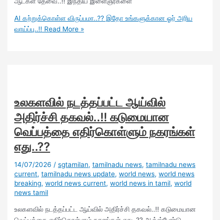
ஆட்கள் தேவை..!! இந்திய இளைஞர்களை
AI கற்றுக்கொள்ள விருப்பமா..?? இதோ உங்களுக்கான ஓர் அரிய
வாய்ப்பு..!!
Read More »
உலகளவில் நடத்தப்பட்ட ஆய்வில்
அதிர்ச்சி தகவல்..!! கடுமையான
வெப்பத்தை எதிர்கொள்ளும் நகரங்கள்
எது..??
14/07/2026
/
sgtamilan
,
tamilnadu news
,
tamilnadu news
current
,
tamilnadu news update
,
world news
,
world news
breaking
,
world news current
,
world news in tamil
,
world
news tamil
உலகளவில் நடத்தப்பட்ட ஆய்வில் அதிர்ச்சி தகவல்..!! கடுமையான