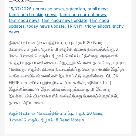
15/07/2026
/
breaking news
,
sgtamilan
,
tamil news
,
tamilnadu breaking news
,
tamilnadu current news
,
tamilnadu news
,
tamilnadu news update
,
tamilnadu
updates
,
today news update
,
TRICHY
,
trichy airport
,
trichy
news
திருச்சி விமான நிலையத்தில் பரபரப்பு..!! ரூ.6.20 கோடி
போதைப்பொருள் பறிமுதல்..!! திருச்சி விமான நிலையத்தில் ரூ.6
கோடி போதைப்பொருள் பறிமுதல் செய்யப்பட்டுள்ளது. அதனைக்
கடத்தி வந்த பயணி கையை அறுத்துக் கொண்டதால் அங்கு பரபரப்பு
நிலவியது. திருச்சி விமான நிலையத்திற்கு வெளிநாடுகளில் இருந்து
அதிக அளவில் விமானங்கள் இயக்கப்பட்டு வருகின்றன. CLICK
HERE 👉👉சிங்கப்பூரில் நீங்கள் பிளாக் லிஸ்டில்(Block List)
இருக்கீங்களா..?? இந்த பதிவு உங்களுக்கானது..!! இவ்வாறு
இயக்கப்படும் விமானங்களில் அவ்வப்போது போதைப்பொருட்கள்,
தங்கம், அரிய வகை
திருச்சி விமான நிலையத்தில் பரபரப்பு..!! ரூ.6.20 கோடி
போதைப்பொருள் பறிமுதல்..!!
Read More »