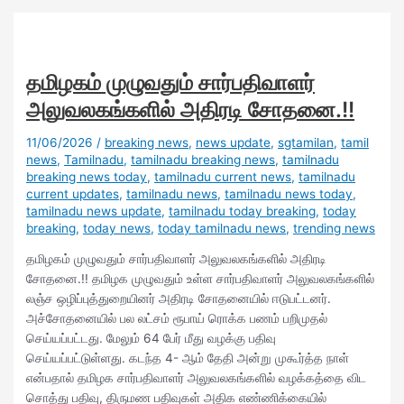
தமிழகம் முழுவதும் சார்பதிவாளர்
அலுவலகங்களில் அதிரடி சோதனை.!!
11/06/2026
/
breaking news
,
news update
,
sgtamilan
,
tamil
news
,
Tamilnadu
,
tamilnadu breaking news
,
tamilnadu
breaking news today
,
tamilnadu current news
,
tamilnadu
current updates
,
tamilnadu news
,
tamilnadu news today
,
tamilnadu news update
,
tamilnadu today breaking
,
today
breaking
,
today news
,
today tamilnadu news
,
trending news
தமிழகம் முழுவதும் சார்பதிவாளர் அலுவலகங்களில் அதிரடி
சோதனை.!! தமிழக முழுவதும் உள்ள சார்பதிவாளர் அலுவலகங்களில்
லஞ்ச ஒழிப்புத்துறையினர் அதிரடி சோதனையில் ஈடுபட்டனர்.
அச்சோதனையில் பல லட்சம் ரூபாய் ரொக்க பணம் பறிமுதல்
செய்யப்பட்டது. மேலும் 64 பேர் மீது வழக்கு பதிவு
செய்யப்பட்டுள்ளது. கடந்த 4- ஆம் தேதி அன்று முகூர்த்த நாள்
என்பதால் தமிழக சார்பதிவாளர் அலுவலகங்களில் வழக்கத்தை விட
சொத்து பதிவு, திருமண பதிவுகள் அதிக எண்ணிக்கையில்