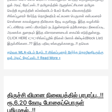
லுக் அவுட் நோட்டீஸ்..!! தமிழகத்தில் ஆளுங்கட்சியான தமிழக
வெற்றி கழகத்தின் எம்எல்ஏவிடம் பேரம் பேசிய விவகாரத்தில்
சிங்கப்பூரைச் சேர்ந்த தொழிலதிபர் லட்சுமண பெருமாள் என்பவரைச்
சென்னை காவல்துறை தீவிரமாக தேடி வருகிறது. இந்த வழக்கில்
சட்டவிரோத பணப் பரிமாற்றம் நடந்துள்ளதால் தற்போதைய நிலவரப்படி,
அமலாக்க துறையும் இந்த விசாரணையைக் கையில் எடுத்துள்ளது.
CLICK HERE 👉👉சிங்கப்பூரில் நீங்கள் பிளாக் லிஸ்டில்(Block List)
இருக்கீங்களா..?? இந்த பதிவு உங்களுக்கானது..!! தவெக
தவெக MLA-விடம் பேரம்..!! சிங்கப்பூரைச் சேர்ந்த தொழிலதிபருக்கு
லுக் அவுட் நோட்டீஸ்..!!
Read More »
திருச்சி விமான நிலையத்தில் பரபரப்பு..!!
ரூ.6.20 கோடி போதைப்பொருள்
பறிமுதல்..!!