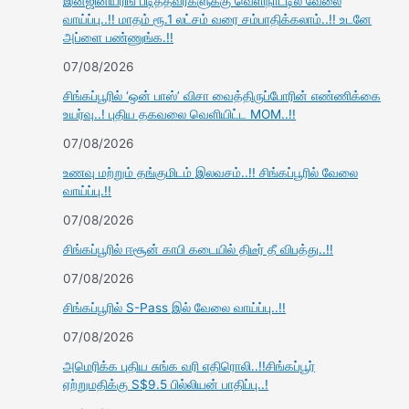
இன்ஜினியரிங் படித்தவர்களுக்கு வெளிநாட்டில் வேலை
வாய்ப்பு..!! மாதம் ரூ.1 லட்சம் வரை சம்பாதிக்கலாம்..!! உடனே
அப்ளை பண்ணுங்க.!!
07/08/2026
சிங்கப்பூரில் ‘ஒன் பாஸ்’ விசா வைத்திருப்போரின் எண்ணிக்கை
உயர்வு..! புதிய தகவலை வெளியிட்ட MOM..!!
07/08/2026
உணவு மற்றும் தங்குமிடம் இலவசம்..!! சிங்கப்பூரில் வேலை
வாய்ப்பு.!!
07/08/2026
சிங்கப்பூரில் ஈசூன் காபி கடையில் திடீர் தீ விபத்து..!!
07/08/2026
சிங்கப்பூரில் S-Pass இல் வேலை வாய்ப்பு..!!
07/08/2026
அமெரிக்க புதிய சுங்க வரி எதிரொலி..!!சிங்கப்பூர்
ஏற்றுமதிக்கு S$9.5 பில்லியன் பாதிப்பு..!