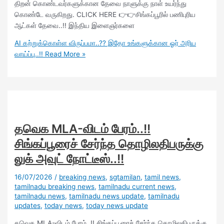
திறன் கொண்டவர்களுக்கான தேவை நாளுக்கு நாள் உயர்ந்து
கொண்டே வருகிறது. CLICK HERE 👉👉சிங்கப்பூரில் பணிபுரிய
ஆட்கள் தேவை..!! இந்திய இளைஞர்களை
AI கற்றுக்கொள்ள விருப்பமா..?? இதோ உங்களுக்கான ஓர் அரிய
வாய்ப்பு..!!
Read More »
தவெக MLA-விடம் பேரம்..!!
சிங்கப்பூரைச் சேர்ந்த தொழிலதிபருக்கு
லுக் அவுட் நோட்டீஸ்..!!
16/07/2026
/
breaking news
,
sgtamilan
,
tamil news
,
tamilnadu breaking news
,
tamilnadu current news
,
tamilnadu news
,
tamilnadu news update
,
tamilnadu
updates
,
today news
,
today news update
தவெக MLA-விடம் பேரம்..!! சிங்கப்பூரைச் சேர்ந்த தொழிலதிபருக்கு