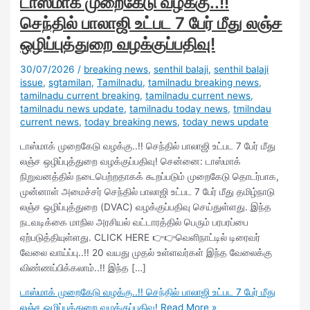
டாஸ்மாக் முறைகேடு வழக்கு..!!
செந்தில் பாலாஜி உட்பட 7 பேர் மீது லஞ்ச
ஒழிப்புத்துறை வழக்குப்பதிவு!
30/07/2026
/
breaking news
,
senthil balaji
,
senthil balaji
issue
,
sgtamilan
,
Tamilnadu
,
tamilnadu breaking news
,
tamilnadu current breaking
,
tamilnadu current news
,
tamilnadu news update
,
tamilnadu today news
,
tmilndau
current news
,
today breaking news
,
today news update
டாஸ்மாக் முறைகேடு வழக்கு..!! செந்தில் பாலாஜி உட்பட 7 பேர் மீது
லஞ்ச ஒழிப்புத்துறை வழக்குப்பதிவு! சென்னை: டாஸ்மாக்
நிறுவனத்தில் நடைபெற்றதாகக் கூறப்படும் முறைகேடு தொடர்பாக,
முன்னாள் அமைச்சர் செந்தில் பாலாஜி உட்பட 7 பேர் மீது தமிழ்நாடு
லஞ்ச ஒழிப்புத்துறை (DVAC) வழக்குப்பதிவு செய்துள்ளது. இந்த
நடவடிக்கை மாநில அரசியல் வட்டாரத்தில் பெரும் பரபரப்பை
ஏற்படுத்தியுள்ளது. CLICK HERE 👉👉வெளிநாட்டில் டிரைவர்
வேலை வாய்ப்பு..!! 20 வயது முதல் உள்ளவர்கள் இந்த வேலைக்கு
விண்ணப்பிக்கலாம்..!! இந்த […]
டாஸ்மாக் முறைகேடு வழக்கு..!! செந்தில் பாலாஜி உட்பட 7 பேர் மீது
லஞ்ச ஒழிப்புத்துறை வழக்குப்பதிவு!
Read More »