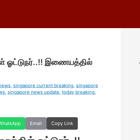
் ஓட்டுநர்..!! இணையத்தில்
 news
,
singapore current breaking
,
singapore
ws
,
singapore news update
,
today breaking
,
WhatsApp
Email
Copy Link