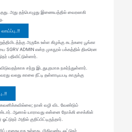
ுந்தது. அது தற்பொழுது இணையத்தில் வைரலாகி
ு.
ய்ப்பு..!!
திமிடத்ற்கு அருகே உள்ள கிழக்கு கடற்கரை பூங்கா
யை SGRV ADMIN என்ற முகநூல் பக்கத்தில் திடீரென
ர் பதிவிட்டுள்ளார்.
 விடுவதற்காக சற்று இடதுபுறமாக நகர்ந்துள்ளார்.
ரது வலது காலை நீட்டி தள்ளாடியபடி காருக்கு
..!!
 கவனிக்கவில்லை; நான் வழி விட வேண்டும்
டார். ஆனால் யாராவது என்னை நோக்கி சைக்கிள்
்டுநர் அதில் குறிப்பிட்டிருந்தார்.
ிப் பாதையாக உள்ளது. மிதிவண்டி ஓட்டுநர்