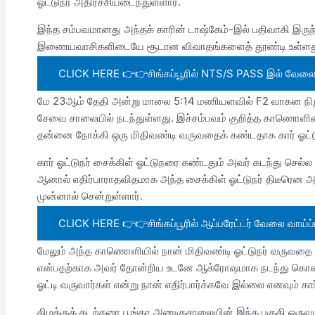
ஓட்டுநர் அதிர்ச்சியடைந்துள்ளார்.
இந்த சம்பவமானது அந்தக் காரின் டாஷ்கேம்-இல் பதிவாகி இர
இணையவாசிகளிடையே சூடான விவாதங்களைத் தூண்டி உள்ளத
CLICK HERE 👉👉சிங்கப்பூரில் NTS/S PASS இல் வேலை வா
மே 23ஆம் தேதி அன்று மாலை 5:14 மணியளவில் F2 வாகன நிறுத்
சேவை சாலையில் நடந்துள்ளது. இச்சம்பவம் குறித்த காணொளி
தன்னை நோக்கி ஒரு மிதிவண்டி வருவதைக் கண்டதாக கார் ஓட்டுந
கார் ஓட்டுநர் சைக்கிள் ஓட்டுநரை கண்டதும் அவர் கடந்து செல்ல
ஆனால் எதிர்பாராதவிதமாக அந்த சைக்கிள் ஓட்டுநர் திடீரென அவ
முன்னால் சென்றுள்ளார்.
CLICK HERE 👉👉சிங்கப்பூரில் ஆப்பரேட்டர் வேலை வாய்ப்பு
மேலும் அந்த காணொளியில் நான் மிதிவண்டி ஓட்டுநர் வருவதை
என்பதற்காக அவர் தோன்றிய உடனே ஆக்ரோஷமாக நடந்து கொண்
ஓட்டி வருவார்கள் என்று நான் எதிர்பார்க்கவே இல்லை எனவும் கார் ஓட
கிழக்குக் கடற்கரை பூங்கா அணுகுசாலையின் இந்த பகுதி ஒருவழ