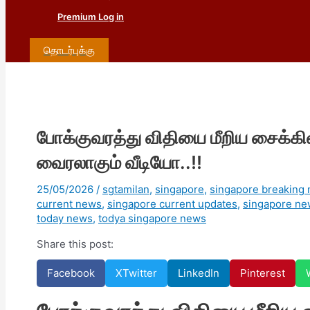
Premium Log in
தொடர்புக்கு
போக்குவரத்து விதியை மீறிய சைக்கிள
வைரலாகும் வீடியோ..!!
25/05/2026
/
sgtamilan
,
singapore
,
singapore breaking
current news
,
singapore current updates
,
singapore ne
today news
,
todya singapore news
Share this post:
Facebook
X
Twitter
LinkedIn
Pinterest