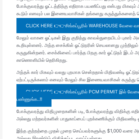
போக்குவரத்து ஓட்டத்திற்கு எதிராக பயணிப்பது என்பது மிகவும்
கூடும் எனவும் பல இணையவாசிகள் தங்களது கருத்துக்களைத் தெ
CLICK HERE 👉👉சிங்கப்பூரில் WAREHOUSE வேலை வாய்ப்பு
மேலும் வாகன ஓட்டிகள் இது குறித்து காவல்துறையிடம் புகா
கூறியுள்ளனர். அந்த சைக்கிள் ஓட்டுநரின் செயலானது முற்றில
கருதுகின்றனர். சைக்கிளைப் பார்த்த பிறகு கார் ஓட்டுநர் இடம்
காணொளியில் தெரிகிறது.
அந்தக் கார் மிகவும் வலது புறமாக சென்றதால் மிதிவண்டி ஓட்டு
ஏற்பட்டிருக்கலாம் எனவும் மேலும் சில இணையவாசிகள் கருத்து த
CLICK HERE 👉👉சிங்கப்பூரில் PCM PERMIT இல் வேலை வாய
பண்ணுங்க..!!
போக்குவரத்து விதிமுறைகளின் படி, போக்குவரத்து விதிக்கு எத
அல்லது மற்றவர்களின் பாதுகாப்பைப் புறக்கணிக்கும் மிதிவண்டி ஓட
இந்த குற்றத்தை முதல் முறை செய்பவர்களுக்கு $1,000 வரை 
அல்லது இரண்டும் விதிக்கப்பட வாய்ப்புள்ளது.