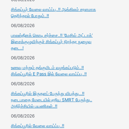
சிங்கப்பூர் வேலை வாய்ப்பு..!! ஆங்கிலம் சரளமாக
தெரிந்தால் போதும்..!!
06/08/2026
பாலஸ்தீனக் கொடி சர்ச்சை..!! ‘மேசிவ் அட்டாக்’
இசைக்குழுவிற்குச் சிங்கப்பூர் நிரந்தர நுழைவு
தடை..!
06/08/2026
உணவு மற்றும் தங்குமிடம் வழங்கப்படும்..!!
சிங்கப்பூரில் E Pass இல் வேலை வாய்ப்பு..!!
06/08/2026
சிங்கப்பூரில் இருதளப் பேருந்து விபத்து…!!
நடைபாதை மேடையில் ஏறிய SMRT பேருந்து..
அதிர்ச்சியில் பயணிகள்..!!
06/08/2026
சிங்கப்பூரில் வேலை வாய்ப்பு..!!