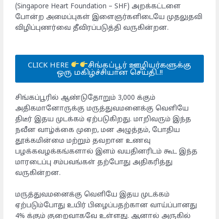
(Singapore Heart Foundation – SHF) அறக்கட்டளை
போன்ற அமைப்புகள் இளைஞர்களிடையே முதலுதவி
விழிப்புணர்வை தீவிரப்படுத்தி வருகின்றன.
CLICK HERE
சிங்கப்பூர் ஊழியர்களுக்கு
ஒரு மகிழ்ச்சியான செய்தி..!!
சிங்கப்பூரில் ஆண்டுதோறும் 3,000 க்கும்
அதிகமானோருக்கு மருத்துவமனைக்கு வெளியே
திடீர் இதய முடக்கம் ஏற்படுகிறது. மாறிவரும் இந்த
நவீன வாழ்க்கை முறை, மன அழுத்தம், போதிய
தூக்கமின்மை மற்றும் தவறான உணவு
பழக்கவழக்கங்களால் இளம் வயதினரிடம் கூட இந்த
மாரடைப்பு சம்பவங்கள் தற்போது அதிகரித்து
வருகின்றன.
மருத்துவமனைக்கு வெளியே இதய முடக்கம்
ஏற்படும்போது உயிர் பிழைப்பதற்கான வாய்ப்பானது
4% க்கும் குறைவாகவே உள்ளது. ஆனால் அருகில்