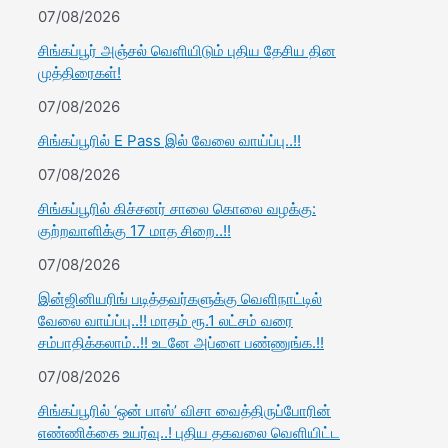
07/08/2026
சிங்கப்பூர் அஞ்சல் வெளியிடும் புதிய தேசிய தின
முத்திரைகள்!
07/08/2026
சிங்கப்பூரில் E Pass இல் வேலை வாய்ப்பு..!!
07/08/2026
சிங்கப்பூரில் கிச்சனர் சாலை கொலை வழக்கு:
குற்றவாளிக்கு 17 மாத சிறை..!!
07/08/2026
இன்ஜினியரிங் படித்தவர்களுக்கு வெளிநாட்டில்
வேலை வாய்ப்பு..!! மாதம் ரூ.1 லட்சம் வரை
சம்பாதிக்கலாம்..!! உடனே அப்ளை பண்ணுங்க.!!
07/08/2026
சிங்கப்பூரில் ‘ஒன் பாஸ்’ விசா வைத்திருப்போரின்
எண்ணிக்கை உயர்வு..! புதிய தகவலை வெளியிட்ட