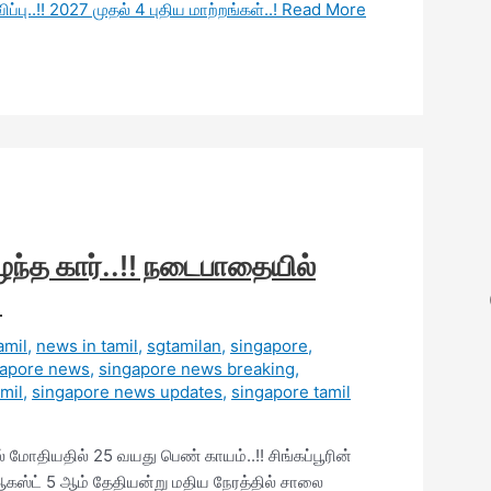
்பு..!! 2027 முதல் 4 புதிய மாற்றங்கள்..!
Read More
இழந்த கார்..!! நடைபாதையில்
!
amil
,
news in tamil
,
sgtamilan
,
singapore
,
gapore news
,
singapore news breaking
,
mil
,
singapore news updates
,
singapore tamil
் மோதியதில் 25 வயது பெண் காயம்..!! சிங்கப்பூரின்
், ஆகஸ்ட் 5 ஆம் தேதியன்று மதிய நேரத்தில் சாலை