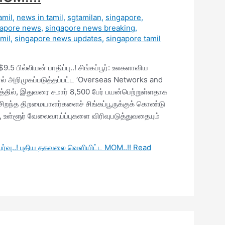
amil
,
news in tamil
,
sgtamilan
,
singapore
,
gapore news
,
singapore news breaking
,
mil
,
singapore news updates
,
singapore tamil
$9.5 பில்லியன் பாதிப்பு..! சிங்கப்பூர்: உலகளாவிய
தால் அறிமுகப்படுத்தப்பட்ட ‘Overseas Networks and
த்தில், இதுவரை சுமார் 8,500 பேர் பயன்பெற்றுள்ளதாக
ிறந்த திறமையாளர்களைச் சிங்கப்பூருக்குக் கொண்டு
, உள்ளூர் வேலைவாய்ப்புகளை விரிவுபடுத்துவதையும்
உயர்வு..! புதிய தகவலை வெளியிட்ட MOM..!!
Read