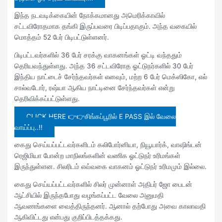
இந்த நடவடிக்கையின் நோக்கமானது அமெரிக்காவில்
சட்டவிரோதமாக தங்கி இருப்பவரை பிடிப்பதாகும். அந்த வகையில்
மொத்தம் 52 பேர் பிடிபட்டுள்ளனர்.
பிடிபட்டவர்களில் 36 பேர் சரக்கு வாகனங்கள் ஓட்டி வந்ததும்
தெரியவந்துள்ளது. அந்த 36 சட்டவிரோத ஓட்டுநர்களில் 30 பேர்
இந்திய நாட்டைச் சேர்ந்தவர்கள் எனவும், மற்ற 6 பேர் மெக்ஸிகோ, எல்
சால்வடோர், ரஷ்யா ஆகிய நாட்டினை சேர்ந்தவர்கள் என்று
தெரிவிக்கப்பட்டுள்ளது.
CLICK HERE 👉👉சிங்கப்பூரில் E PASS இல் வேலை
வாய்ப்பு..!!
கைது செய்யப்பட்டவர்களிடம் கலிபோர்னியா, நியூயார்க், வாஷிங்டன்
ரெஜிமியா போன்ற மாநிலங்களின் வணிக ஓட்டுநர் உரிமங்கள்
இருந்துள்ளன. சிலரிடம் எவ்வகை வாகனம் ஓட்டுநர் உரிமமும் இல்லை.
கைது செய்யப்பட்டவர்களில் சிலர் முன்னாள் அதிபர் ஜோ பைடன்
ஆட்சியில் இருந்தபோது வழங்கப்பட்ட வேலை அனுமதி
ஆவணங்களை வைத்திருந்தனர். ஆனால் தற்போது அவை காலாவதி
ஆகிவிட்டது என்பது குறிப்பிடத்தக்கது.