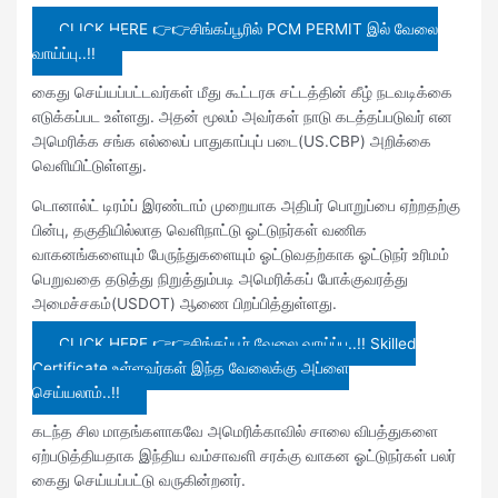
CLICK HERE 👉👉சிங்கப்பூரில் PCM PERMIT இல் வேலை
வாய்ப்பு..!!
கைது செய்யப்பட்டவர்கள் மீது கூட்டரசு சட்டத்தின் கீழ் நடவடிக்கை
எடுக்கப்பட உள்ளது. அதன் மூலம் அவர்கள் நாடு கடத்தப்படுவர் என
அமெரிக்க சங்க எல்லைப் பாதுகாப்புப் படை(US.CBP) அறிக்கை
வெளியிட்டுள்ளது.
டொனால்ட் டிரம்ப் இரண்டாம் முறையாக அதிபர் பொறுப்பை ஏற்றதற்கு
பின்பு, தகுதியில்லாத வெளிநாட்டு ஓட்டுநர்கள் வணிக
வாகனங்களையும் பேருந்துகளையும் ஓட்டுவதற்காக ஓட்டுநர் உரிமம்
பெறுவதை தடுத்து நிறுத்தும்படி அமெரிக்கப் போக்குவரத்து
அமைச்சகம்(USDOT) ஆணை பிறப்பித்துள்ளது.
CLICK HERE 👉👉சிங்கப்பூர் வேலை வாய்ப்பு..!! Skilled
Certificate உள்ளவர்கள் இந்த வேலைக்கு அப்ளை
செய்யலாம்..!!
கடந்த சில மாதங்களாகவே அமெரிக்காவில் சாலை விபத்துகளை
ஏற்படுத்தியதாக இந்திய வம்சாவளி சரக்கு வாகன ஓட்டுநர்கள் பலர்
கைது செய்யப்பட்டு வருகின்றனர்.