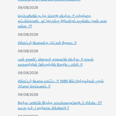
06/08/2026
தெம்பனிஸில் நடந்த கொடூர விபத்து..!! குற்றத்தை
ஒப்புக்கொண்ட ஓட்டுநருக்கு நீதிமன்றம் வழங்கிய தண்டனை
என்ன..??
06/08/2026
சிங்கப்பூர் வேலைக்கு ஆட்கள் தேவை..!!
06/08/2026
பான் ஐலண்ட் விரைவுச் சாலையில் விபத்து..!! காவல்
வாகனத்தின் பின்புறத்தில் மோதிய டாக்சி..!!
06/08/2026
சிங்கப்பூர் வேலை வாய்ப்பு..!! 1985 இல் பிறந்தவர்கள் முதல்
அப்ளை செய்யலாம்..!!
06/08/2026
ரோந்து பணியில் இருந்த காவல்துறையினரிடம் சிக்கிய 37
வயது நபர்..! எதற்காக சிக்கினார்.?