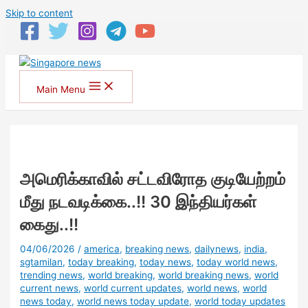
Skip to content
Main Menu
அமெரிக்காவில் சட்டவிரோத குடியேற்றம்
மீது நடவடிக்கை..!! 30 இந்தியர்கள்
கைது..!!
04/06/2026
/
america
,
breaking news
,
dailynews
,
india
,
sgtamilan
,
today breaking
,
today news
,
today world news
,
trending news
,
world breaking
,
world breaking news
,
world
current news
,
world current updates
,
world news
,
world
news today
,
world news today update
,
world today updates