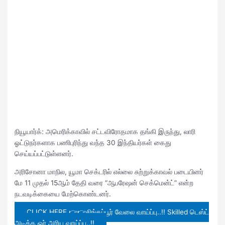
நியூயார்க்: அமெரிக்காவில் சட்டவிரோதமாக தங்கி இருந்து, லாரி
ஓட்டுநர்களாக பணிபுரிந்து வந்த 30 இந்தியர்கள் கைது
செய்யப்பட்டுள்ளனர்.
அரிசோனா மாநில, யூமா செக்டரில் எல்லை சுற்றுக்காவல் படையினர்
மே 11 முதல் 15ஆம் தேதி வரை “ஆபரேஷன் செக்மென்ட்” என்ற
நடவடிக்கையை மேற்கொண்டனர்.
CLICK HERE 👉👉சிங்கப்பூர் வேலை வாய்ப்பு..!! Skilled டெஸ்ட்
அடிக்க ஓர் அரிய வாய்ப்பு..!!