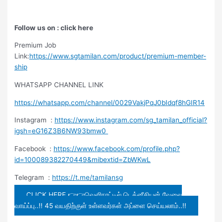
Follow us on : click here
Premium Job
Link:
https://www.sgtamilan.com/product/premium-member-
ship
WHATSAPP CHANNEL LINK
https://whatsapp.com/channel/0029VakjPqJ0bIdqf8hGIR14
Instagram :
https://www.instagram.com/sg_tamilan_official?
igsh=eG16Z3B6NW93bmw0
Facebook :
https://www.facebook.com/profile.php?
id=100089382270449&mibextid=ZbWKwL
Telegram :
https://t.me/tamilansg
CLICK HERE 👉👉வெளிநாட்டில் டெக்னீசியன் வேலை
வாய்ப்பு..!! 45 வயதிற்குள் உள்ளவர்கள் அப்ளை செய்யலாம்..!!