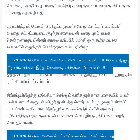
கொண்டிருந்தபோது பாதையில் அவர் தவறுதலாக நுழைந்து விட்டதாக
காவல்துறை கூறியது.
சுதாகரித்துக் கொண்டு திரும்ப முயன்றபோது மோட்டார் சைக்கிள்
அவரது கட்டுப்பாட்டை இழந்து சாலையின் வலது புறம் விலகி
சென்றுள்ளது. பின்னர் சாலை தடுப்பில் மோதி ஒரு கூர்மையான
வளைவில் சறுக்குச் சென்றதாக கூறப்படுகிறது.
CLICK HERE 👉👉வெளிநாட்டு வேலை வாய்ப்பு..!! 50 வயதிற்கு
கீழ் உள்ளவர்கள் இந்த வேலைக்கு விண்ணப்பிக்கலாம்..!!
இந்த மோதலில் அவர் மோட்டார் சைக்கிளில் இருந்து 10 மீட்டர் தூரத்தில்
தூக்கி எறியப்பட்டுள்ளார்.
சிங்கப்பூரிலிருந்து மலேசியா செல்லும் லாரிகளுக்கான பாதையில் அவர்
பலத்த காயங்களுடன் விழுந்து கிடந்துள்ளார். உடல் முழுவதும் சிராய்ப்பு
காயங்கள் அதிகமாக இருந்துள்ளன. அதே இடத்தில் அவரை
பரிசோதித்த மருத்துவ உதவியாளர்கள் அவர் இறந்துவிட்டதை உறுதி
செய்துள்ளனர்.
CLICK HERE 👉👉சிங்கப்பூரில் மாதம் ரூ 2 லட்சம் வரை