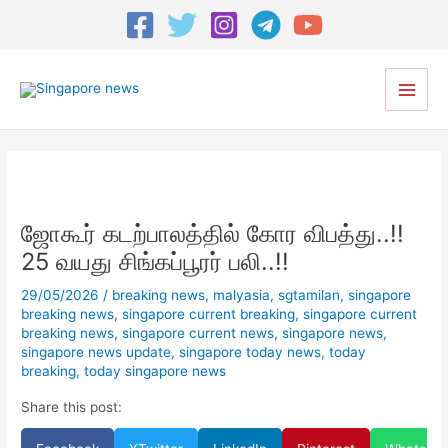
Post
navigation
Main
Men
ஜோகூர் கடற்பாலத்தில் கோர விபத்து..!!
25 வயது சிங்கப்பூரர் பலி..!!
29/05/2026
/
breaking news
,
malyasia
,
sgtamilan
,
singapore
breaking news
,
singapore current breaking
,
singapore current
breaking news
,
singapore current news
,
singapore news
,
singapore news update
,
singapore today news
,
today
breaking
,
today singapore news
Share this post: