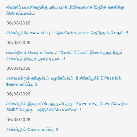
விமானப் பயணிகளுக்கு புதிய ஷாக்..!!இலவசமாக இருந்த வசதிக்கு
இனி கட்டணம்..!
06/08/2026
சிங்கப்பூர் வேலை வாய்ப்பு..!! ஆங்கிலம் சரளமாக தெரிந்தால் போதும்..!!
06/08/2026
பாலஸ்தீனக் கொடி சர்ச்சை..!! ‘மேசிவ் அட்டாக்’ இசைக்குழுவிற்குச்
சிங்கப்பூர் நிரந்தர நுழைவு தடை..!
06/08/2026
உணவு மற்றும் தங்குமிடம் வழங்கப்படும்..!! சிங்கப்பூரில் E Pass இல்
வேலை வாய்ப்பு..!!
06/08/2026
சிங்கப்பூரில் இருதளப் பேருந்து விபத்து…!! நடைபாதை மேடையில் ஏறிய
SMRT பேருந்து.. அதிர்ச்சியில் பயணிகள்..!!
06/08/2026
சிங்கப்பூரில் வேலை வாய்ப்பு..!!