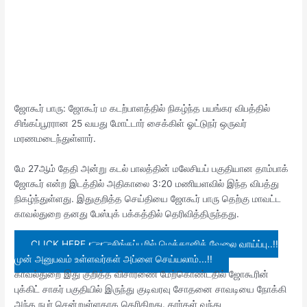
ஜோகூர் பாரு: ஜோகூர் ம கடற்பாளத்தில் நிகழ்ந்த பயங்கர விபத்தில்
சிங்கப்பூரரான 25 வயது மோட்டார் சைக்கிள் ஓட்டுநர் ஒருவர்
மரணமடைந்துள்ளார்.
மே 27ஆம் தேதி அன்று கடல் பாலத்தின் மலேசியப் பகுதியான தாம்பாக்
ஜோகூர் என்ற இடத்தில் அதிகாலை 3:20 மணியளவில் இந்த விபத்து
நிகழ்ந்துள்ளது. இதுகுறித்த செய்தியை ஜோகூர் பாரு தெற்கு மாவட்ட
காவல்துறை தனது பேஸ்புக் பக்கத்தில் தெரிவித்திருந்தது.
CLICK HERE 👉👉சிங்கப்பூரில் மெக்கானிக் வேலை வாய்ப்பு..!!
முன் அனுபவம் உள்ளவர்கள் அப்ளை செய்யலாம்...!!
காவல்துறை இது குறித்த விசாரணை மேற்கொண்டதில் ஜோகூரின்
புக்கிட் சாகர் பகுதியில் இருந்து குடிவரவு சோதனை சாவடியை நோக்கி
அந்த நபர் சென்றுள்ளதாக தெரிகிறது. கார்கள் வந்து