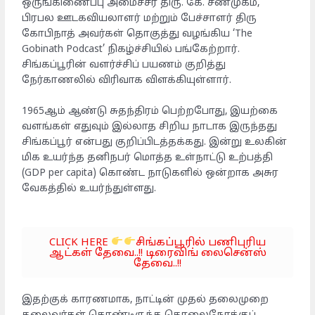
ஒருங்கிணைப்பு அமைச்சர் திரு. கே. சண்முகம்,
பிரபல ஊடகவியலாளர் மற்றும் பேச்சாளர் திரு
கோபிநாத் அவர்கள் தொகுத்து வழங்கிய ‘The
Gobinath Podcast’ நிகழ்ச்சியில் பங்கேற்றார்.
சிங்கப்பூரின் வளர்ச்சிப் பயணம் குறித்து
நேர்காணலில் விரிவாக விளக்கியுள்ளார்.
1965ஆம் ஆண்டு சுதந்திரம் பெற்றபோது, இயற்கை
வளங்கள் எதுவும் இல்லாத சிறிய நாடாக இருந்தது
சிங்கப்பூர் என்பது குறிப்பிடத்தக்கது. இன்று உலகின்
மிக உயர்ந்த தனிநபர் மொத்த உள்நாட்டு உற்பத்தி
(GDP per capita) கொண்ட நாடுகளில் ஒன்றாக அசுர
வேகத்தில் உயர்ந்துள்ளது.
CLICK HERE
சிங்கப்பூரில் பணிபுரிய
ஆட்கள் தேவை..!! டிரைவிங் லைசென்ஸ்
தேவை..!!
இதற்குக் காரணமாக, நாட்டின் முதல் தலைமுறை